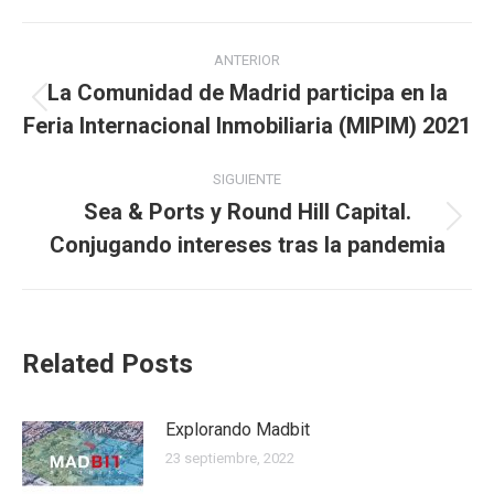
Navegación
ANTERIOR
entre
La Comunidad de Madrid participa en la
Publicación
Feria Internacional Inmobiliaria (MIPIM) 2021
publicaciones
anterior:
SIGUIENTE
Sea & Ports y Round Hill Capital.
Publicación
Conjugando intereses tras la pandemia
siguiente:
Related Posts
Explorando Madbit
23 septiembre, 2022