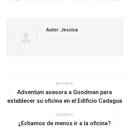
Autor:
Jessica
Navegación
ANTERIOR
entre
Adventum asesora a Goodman para
Publicación
establecer su oficina en el Edificio Cadagua
publicaciones
anterior:
SIGUIENTE
¿Echamos de menos ir a la oficina?
Publicación